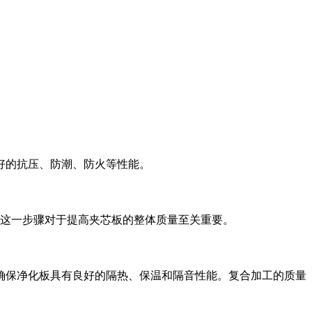
好的抗压、防潮、防火等性能。
这一步骤对于提高夹芯板的整体质量至关重要。
保净化板具有良好的隔热、保温和隔音性能。复合加工的质量