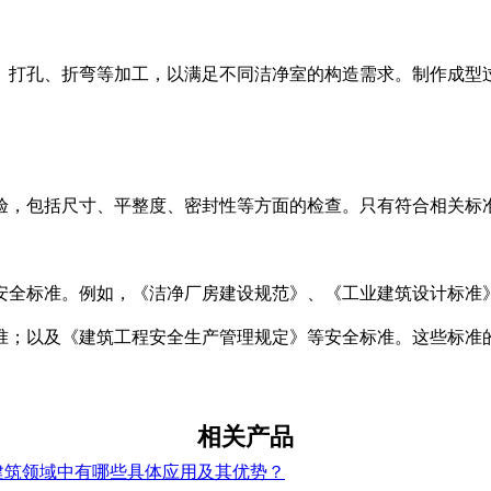
打孔、折弯等加工，以满足不同洁净室的构造需求。制作成型过
，包括尺寸、平整度、密封性等方面的检查。只有符合相关标准
全标准。例如，《洁净厂房建设规范》、《工业建筑设计标准》
准；以及《建筑工程安全生产管理规定》等安全标准。这些标准
相关产品
建筑领域中有哪些具体应用及其优势？