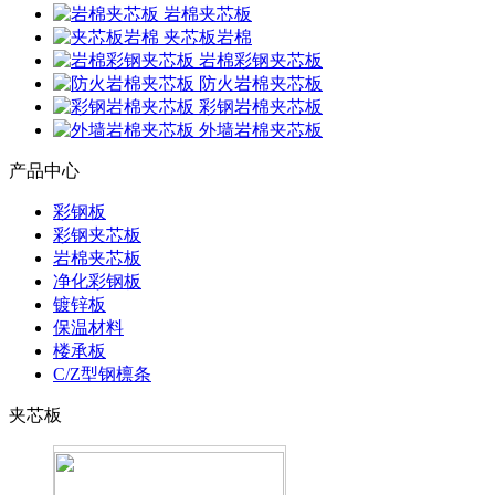
岩棉夹芯板
夹芯板岩棉
岩棉彩钢夹芯板
防火岩棉夹芯板
彩钢岩棉夹芯板
外墙岩棉夹芯板
产品中心
彩钢板
彩钢夹芯板
岩棉夹芯板
净化彩钢板
镀锌板
保温材料
楼承板
C/Z型钢檩条
夹芯板