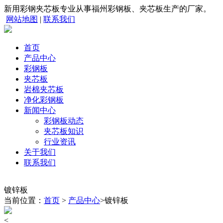
新用彩钢夹芯板专业从事福州彩钢板、夹芯板生产的厂家。
网站地图
|
联系我们
首页
产品中心
彩钢板
夹芯板
岩棉夹芯板
净化彩钢板
新闻中心
彩钢板动态
夹芯板知识
行业资讯
关于我们
联系我们
镀锌板
当前位置：
首页
>
产品中心
>镀锌板
<