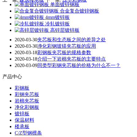
单面镀锌钢板
合金复合镀锌钢板
4mm镀锌板
冷轧镀锌板
高锌层镀锌板
2020-03-30
夹芯板和生态板之间的差异之处
2020-03-30
净化彩钢玻镁夹芯板的应用
2020-03-18
彩钢板夹芯板的规格参数
2020-03-18
介绍一下岩棉夹芯板的主要特点
2020-03-09
同类型彩钢夹芯板的价格为什么不一？
产品中心
彩钢板
彩钢夹芯板
岩棉夹芯板
净化彩钢板
镀锌板
保温材料
楼承板
C/Z型钢檩条