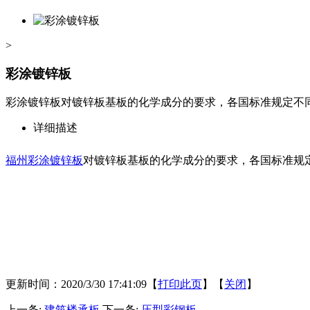
>
彩涂镀锌板
彩涂镀锌板对镀锌板基板的化学成分的要求，各国标准规定不
详细描述
福州彩涂镀锌板
对镀锌板基板的化学成分的要求，各国标准规
更新时间：2020/3/30 17:41:09【
打印此页
】【
关闭
】
上一条:
建筑楼承板
下一条:
压型彩钢板