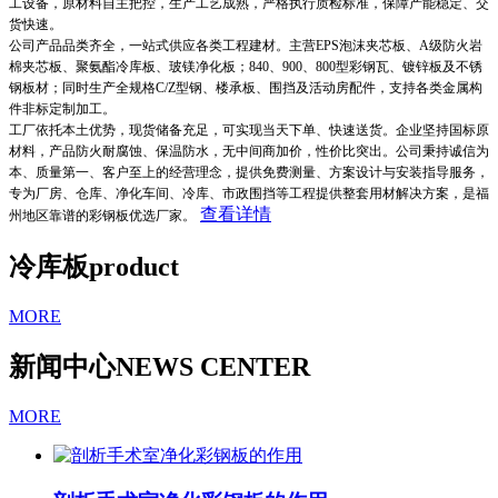
工设备，原材料自主把控，生产工艺成熟，严格执行质检标准，保障产能稳定、交
货快速。
公司产品品类齐全，一站式供应各类工程建材。主营EPS泡沫夹芯板、A级防火岩
棉夹芯板、聚氨酯冷库板、玻镁净化板；840、900、800型彩钢瓦、镀锌板及不锈
钢板材；同时生产全规格C/Z型钢、楼承板、围挡及活动房配件，支持各类金属构
件非标定制加工。
工厂依托本土优势，现货储备充足，可实现当天下单、快速送货。企业坚持国标原
材料，产品防火耐腐蚀、保温防水，无中间商加价，性价比突出。公司秉持诚信为
本、质量第一、客户至上的经营理念，提供免费测量、方案设计与安装指导服务，
专为厂房、仓库、净化车间、冷库、市政围挡等工程提供整套用材解决方案，是福
查看详情
州地区靠谱的彩钢板优选厂家。
冷库板
product
MORE
新闻中心
NEWS CENTER
MORE