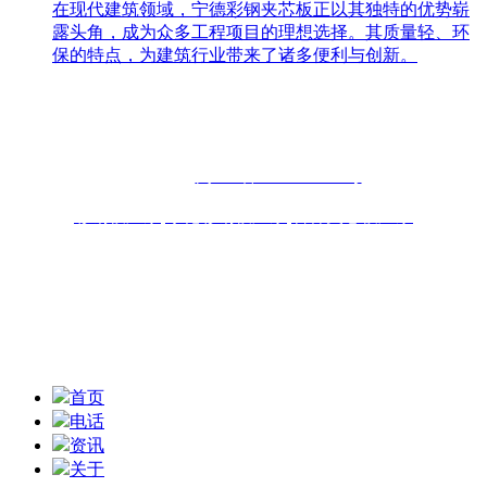
在现代建筑领域，宁德彩钢夹芯板正以其独特的优势崭
露头角，成为众多工程项目的理想选择。其质量轻、环
保的特点，为建筑行业带来了诸多便利与创新。
联系人：周先生
咨询热线：13696898918 13859077556
固话：0591-87482556
备案号：
闽ICP备2022019253号
彩钢板厂家
,
净化彩钢板厂家
,
岩棉夹芯板厂家
联系地址：福州青口东南公路钢材物流园B区6座10-11# 技术
支持：
扫一扫,获取报价信息
首页
电话
资讯
关于