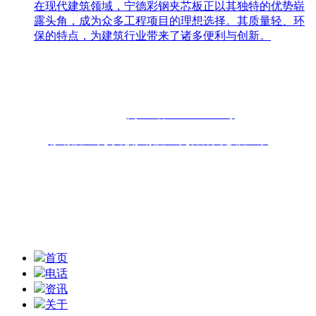
在现代建筑领域，宁德彩钢夹芯板正以其独特的优势崭
露头角，成为众多工程项目的理想选择。其质量轻、环
保的特点，为建筑行业带来了诸多便利与创新。
联系人：周先生
咨询热线：13696898918 13859077556
固话：0591-87482556
备案号：
闽ICP备2022019253号
彩钢板厂家
,
净化彩钢板厂家
,
岩棉夹芯板厂家
联系地址：福州青口东南公路钢材物流园B区6座10-11# 技术
支持：
扫一扫,获取报价信息
首页
电话
资讯
关于