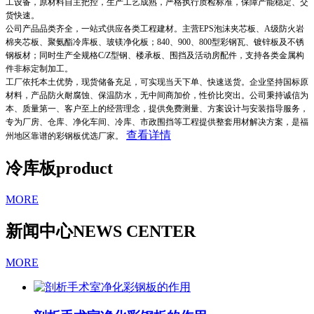
工设备，原材料自主把控，生产工艺成熟，严格执行质检标准，保障产能稳定、交
货快速。
公司产品品类齐全，一站式供应各类工程建材。主营EPS泡沫夹芯板、A级防火岩
棉夹芯板、聚氨酯冷库板、玻镁净化板；840、900、800型彩钢瓦、镀锌板及不锈
钢板材；同时生产全规格C/Z型钢、楼承板、围挡及活动房配件，支持各类金属构
件非标定制加工。
工厂依托本土优势，现货储备充足，可实现当天下单、快速送货。企业坚持国标原
材料，产品防火耐腐蚀、保温防水，无中间商加价，性价比突出。公司秉持诚信为
本、质量第一、客户至上的经营理念，提供免费测量、方案设计与安装指导服务，
专为厂房、仓库、净化车间、冷库、市政围挡等工程提供整套用材解决方案，是福
查看详情
州地区靠谱的彩钢板优选厂家。
冷库板
product
MORE
新闻中心
NEWS CENTER
MORE