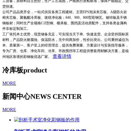
工设备，原材料自主把控，生产工艺成熟，严格执行质检标准，保障产能稳定、交
货快速。
公司产品品类齐全，一站式供应各类工程建材。主营EPS泡沫夹芯板、A级防火岩
棉夹芯板、聚氨酯冷库板、玻镁净化板；840、900、800型彩钢瓦、镀锌板及不锈
钢板材；同时生产全规格C/Z型钢、楼承板、围挡及活动房配件，支持各类金属构
件非标定制加工。
工厂依托本土优势，现货储备充足，可实现当天下单、快速送货。企业坚持国标原
材料，产品防火耐腐蚀、保温防水，无中间商加价，性价比突出。公司秉持诚信为
本、质量第一、客户至上的经营理念，提供免费测量、方案设计与安装指导服务，
专为厂房、仓库、净化车间、冷库、市政围挡等工程提供整套用材解决方案，是福
查看详情
州地区靠谱的彩钢板优选厂家。
冷库板
product
MORE
新闻中心
NEWS CENTER
MORE