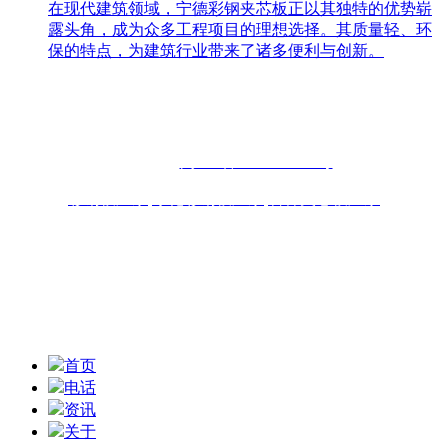
在现代建筑领域，宁德彩钢夹芯板正以其独特的优势崭
露头角，成为众多工程项目的理想选择。其质量轻、环
保的特点，为建筑行业带来了诸多便利与创新。
联系人：周先生
咨询热线：13696898918 13859077556
固话：0591-87482556
备案号：
闽ICP备2022019253号
彩钢板厂家
,
净化彩钢板厂家
,
岩棉夹芯板厂家
联系地址：福州青口东南公路钢材物流园B区6座10-11# 技术
支持：
扫一扫,获取报价信息
首页
电话
资讯
关于