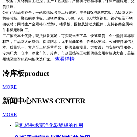
工设备，原材料自主把控，生产工艺成熟，严格执行质检标准，保障产能稳定、交
货快速。
公司产品品类齐全，一站式供应各类工程建材。主营EPS泡沫夹芯板、A级防火岩
棉夹芯板、聚氨酯冷库板、玻镁净化板；840、900、800型彩钢瓦、镀锌板及不锈
钢板材；同时生产全规格C/Z型钢、楼承板、围挡及活动房配件，支持各类金属构
件非标定制加工。
工厂依托本土优势，现货储备充足，可实现当天下单、快速送货。企业坚持国标原
材料，产品防火耐腐蚀、保温防水，无中间商加价，性价比突出。公司秉持诚信为
本、质量第一、客户至上的经营理念，提供免费测量、方案设计与安装指导服务，
专为厂房、仓库、净化车间、冷库、市政围挡等工程提供整套用材解决方案，是福
查看详情
州地区靠谱的彩钢板优选厂家。
冷库板
product
MORE
新闻中心
NEWS CENTER
MORE