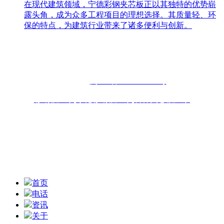
在现代建筑领域，宁德彩钢夹芯板正以其独特的优势崭
露头角，成为众多工程项目的理想选择。其质量轻、环
保的特点，为建筑行业带来了诸多便利与创新。
联系人：周先生
咨询热线：13696898918 13859077556
固话：0591-87482556
备案号：
闽ICP备2022019253号
彩钢板厂家
,
净化彩钢板厂家
,
岩棉夹芯板厂家
联系地址：福州青口东南公路钢材物流园B区6座10-11# 技术
支持：
扫一扫,获取报价信息
首页
电话
资讯
关于