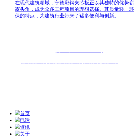
在现代建筑领域，宁德彩钢夹芯板正以其独特的优势崭
露头角，成为众多工程项目的理想选择。其质量轻、环
保的特点，为建筑行业带来了诸多便利与创新。
联系人：周先生
咨询热线：13696898918 13859077556
固话：0591-87482556
备案号：
闽ICP备2022019253号
彩钢板厂家
,
净化彩钢板厂家
,
岩棉夹芯板厂家
联系地址：福州青口东南公路钢材物流园B区6座10-11# 技术
支持：
扫一扫,获取报价信息
首页
电话
资讯
关于