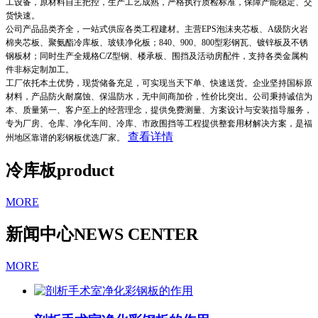
工设备，原材料自主把控，生产工艺成熟，严格执行质检标准，保障产能稳定、交
货快速。
公司产品品类齐全，一站式供应各类工程建材。主营EPS泡沫夹芯板、A级防火岩
棉夹芯板、聚氨酯冷库板、玻镁净化板；840、900、800型彩钢瓦、镀锌板及不锈
钢板材；同时生产全规格C/Z型钢、楼承板、围挡及活动房配件，支持各类金属构
件非标定制加工。
工厂依托本土优势，现货储备充足，可实现当天下单、快速送货。企业坚持国标原
材料，产品防火耐腐蚀、保温防水，无中间商加价，性价比突出。公司秉持诚信为
本、质量第一、客户至上的经营理念，提供免费测量、方案设计与安装指导服务，
专为厂房、仓库、净化车间、冷库、市政围挡等工程提供整套用材解决方案，是福
查看详情
州地区靠谱的彩钢板优选厂家。
冷库板
product
MORE
新闻中心
NEWS CENTER
MORE