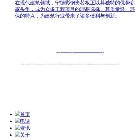
在现代建筑领域，宁德彩钢夹芯板正以其独特的优势崭
露头角，成为众多工程项目的理想选择。其质量轻、环
保的特点，为建筑行业带来了诸多便利与创新。
联系人：周先生
咨询热线：13696898918 13859077556
固话：0591-87482556
备案号：
闽ICP备2022019253号
彩钢板厂家
,
净化彩钢板厂家
,
岩棉夹芯板厂家
联系地址：福州青口东南公路钢材物流园B区6座10-11# 技术
支持：
扫一扫,获取报价信息
首页
电话
资讯
关于