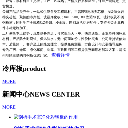
工设备，原材料自主把控，生产工艺成熟，严格执行质检标准，保障产能稳定、交
货快速。
公司产品品类齐全，一站式供应各类工程建材。主营EPS泡沫夹芯板、A级防火岩
棉夹芯板、聚氨酯冷库板、玻镁净化板；840、900、800型彩钢瓦、镀锌板及不锈
钢板材；同时生产全规格C/Z型钢、楼承板、围挡及活动房配件，支持各类金属构
件非标定制加工。
工厂依托本土优势，现货储备充足，可实现当天下单、快速送货。企业坚持国标原
材料，产品防火耐腐蚀、保温防水，无中间商加价，性价比突出。公司秉持诚信为
本、质量第一、客户至上的经营理念，提供免费测量、方案设计与安装指导服务，
专为厂房、仓库、净化车间、冷库、市政围挡等工程提供整套用材解决方案，是福
查看详情
州地区靠谱的彩钢板优选厂家。
冷库板
product
MORE
新闻中心
NEWS CENTER
MORE