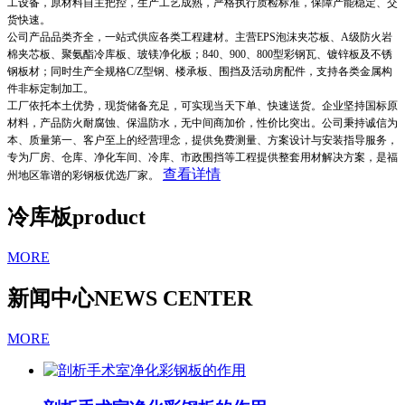
工设备，原材料自主把控，生产工艺成熟，严格执行质检标准，保障产能稳定、交
货快速。
公司产品品类齐全，一站式供应各类工程建材。主营EPS泡沫夹芯板、A级防火岩
棉夹芯板、聚氨酯冷库板、玻镁净化板；840、900、800型彩钢瓦、镀锌板及不锈
钢板材；同时生产全规格C/Z型钢、楼承板、围挡及活动房配件，支持各类金属构
件非标定制加工。
工厂依托本土优势，现货储备充足，可实现当天下单、快速送货。企业坚持国标原
材料，产品防火耐腐蚀、保温防水，无中间商加价，性价比突出。公司秉持诚信为
本、质量第一、客户至上的经营理念，提供免费测量、方案设计与安装指导服务，
专为厂房、仓库、净化车间、冷库、市政围挡等工程提供整套用材解决方案，是福
查看详情
州地区靠谱的彩钢板优选厂家。
冷库板
product
MORE
新闻中心
NEWS CENTER
MORE