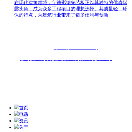
在现代建筑领域，宁德彩钢夹芯板正以其独特的优势崭
露头角，成为众多工程项目的理想选择。其质量轻、环
保的特点，为建筑行业带来了诸多便利与创新。
联系人：周先生
咨询热线：13696898918 13859077556
固话：0591-87482556
备案号：
闽ICP备2022019253号
彩钢板厂家
,
净化彩钢板厂家
,
岩棉夹芯板厂家
联系地址：福州青口东南公路钢材物流园B区6座10-11# 技术
支持：
扫一扫,获取报价信息
首页
电话
资讯
关于