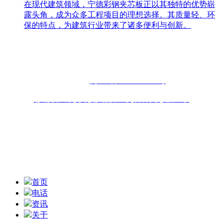
在现代建筑领域，宁德彩钢夹芯板正以其独特的优势崭
露头角，成为众多工程项目的理想选择。其质量轻、环
保的特点，为建筑行业带来了诸多便利与创新。
联系人：周先生
咨询热线：13696898918 13859077556
固话：0591-87482556
备案号：
闽ICP备2022019253号
彩钢板厂家
,
净化彩钢板厂家
,
岩棉夹芯板厂家
联系地址：福州青口东南公路钢材物流园B区6座10-11# 技术
支持：
扫一扫,获取报价信息
首页
电话
资讯
关于