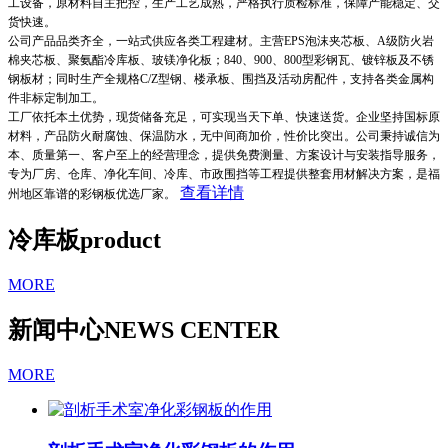
工设备，原材料自主把控，生产工艺成熟，严格执行质检标准，保障产能稳定、交
货快速。
公司产品品类齐全，一站式供应各类工程建材。主营EPS泡沫夹芯板、A级防火岩
棉夹芯板、聚氨酯冷库板、玻镁净化板；840、900、800型彩钢瓦、镀锌板及不锈
钢板材；同时生产全规格C/Z型钢、楼承板、围挡及活动房配件，支持各类金属构
件非标定制加工。
工厂依托本土优势，现货储备充足，可实现当天下单、快速送货。企业坚持国标原
材料，产品防火耐腐蚀、保温防水，无中间商加价，性价比突出。公司秉持诚信为
本、质量第一、客户至上的经营理念，提供免费测量、方案设计与安装指导服务，
专为厂房、仓库、净化车间、冷库、市政围挡等工程提供整套用材解决方案，是福
查看详情
州地区靠谱的彩钢板优选厂家。
冷库板
product
MORE
新闻中心
NEWS CENTER
MORE