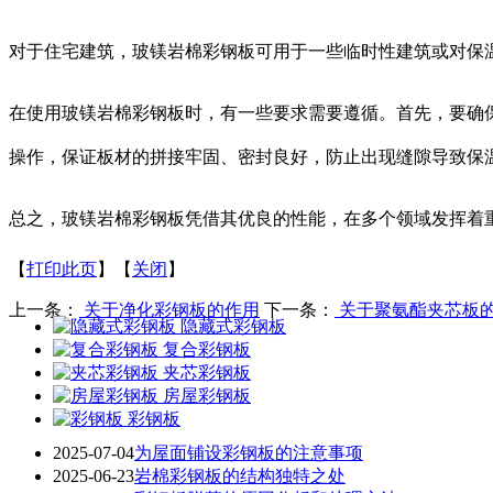
对于住宅建筑，玻镁岩棉彩钢板可用于一些临时性建筑或对保
在使用玻镁岩棉彩钢板时，有一些要求需要遵循。首先，要确
操作，保证板材的拼接牢固、密封良好，防止出现缝隙导致保
总之，玻镁岩棉彩钢板凭借其优良的性能，在多个领域发挥着
【
打印此页
】【
关闭
】
上一条：
关于净化彩钢板的作用
下一条：
关于聚氨酯夹芯板
隐藏式彩钢板
复合彩钢板
夹芯彩钢板
房屋彩钢板
彩钢板
2025-07-04
为屋面铺设彩钢板的注意事项
2025-06-23
岩棉彩钢板的结构独特之处