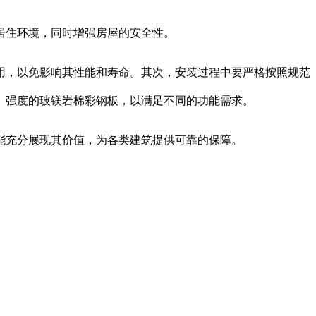
居住环境，同时增强房屋的安全性。
用，以免影响其性能和寿命。其次，安装过程中要严格按照规范
、强度的玻镁岩棉彩钢板，以满足不同的功能需求。
能充分展现其价值，为各类建筑提供可靠的保障。