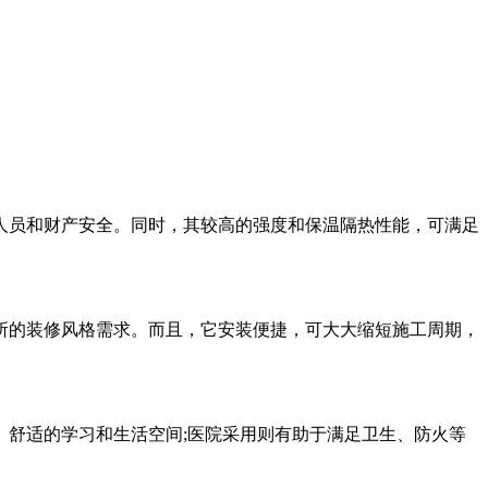
人员和财产安全。同时，其较高的强度和保温隔热性能，可满足
所的装修风格需求。而且，它安装便捷，可大大缩短施工周期，
舒适的学习和生活空间;医院采用则有助于满足卫生、防火等