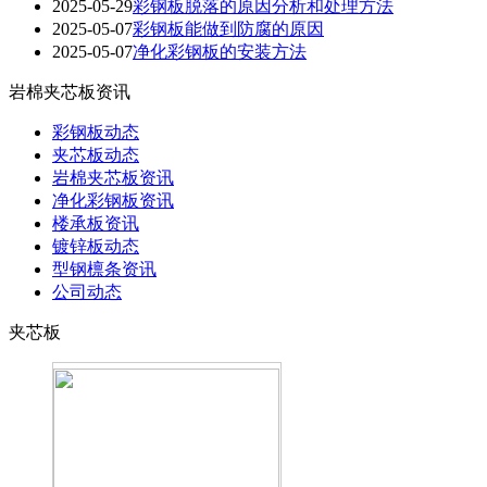
2025-05-29
彩钢板脱落的原因分析和处理方法
2025-05-07
彩钢板能做到防腐的原因
2025-05-07
净化彩钢板的安装方法
岩棉夹芯板资讯
彩钢板动态
夹芯板动态
岩棉夹芯板资讯
净化彩钢板资讯
楼承板资讯
镀锌板动态
型钢檩条资讯
公司动态
夹芯板