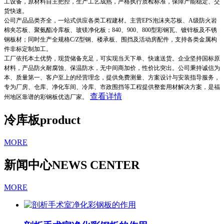
工设备，原材料自主把控，生产工艺成熟，严格执行质检标准，保障产能稳定、交
货快速。
公司产品品类齐全，一站式供应各类工程建材。主营EPS泡沫夹芯板、A级防火岩
棉夹芯板、聚氨酯冷库板、玻镁净化板；840、900、800型彩钢瓦、镀锌板及不锈
钢板材；同时生产全规格C/Z型钢、楼承板、围挡及活动房配件，支持各类金属构
件非标定制加工。
工厂依托本土优势，现货储备充足，可实现当天下单、快速送货。企业坚持国标原
材料，产品防火耐腐蚀、保温防水，无中间商加价，性价比突出。公司秉持诚信为
本、质量第一、客户至上的经营理念，提供免费测量、方案设计与安装指导服务，
专为厂房、仓库、净化车间、冷库、市政围挡等工程提供整套用材解决方案，是福
查看详情
州地区靠谱的彩钢板优选厂家。
冷库板
product
MORE
新闻中心
NEWS CENTER
MORE