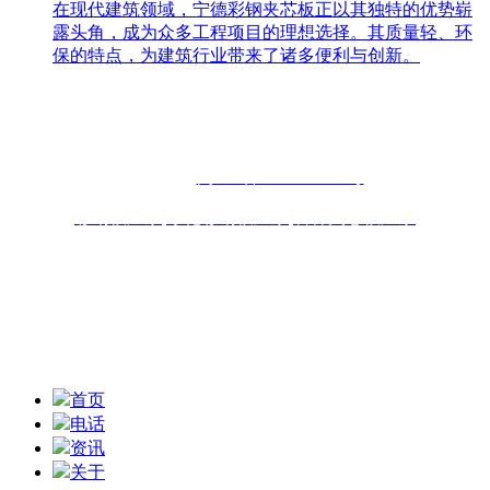
在现代建筑领域，宁德彩钢夹芯板正以其独特的优势崭
露头角，成为众多工程项目的理想选择。其质量轻、环
保的特点，为建筑行业带来了诸多便利与创新。
联系人：周先生
咨询热线：13696898918 13859077556
固话：0591-87482556
备案号：
闽ICP备2022019253号
彩钢板厂家
,
净化彩钢板厂家
,
岩棉夹芯板厂家
联系地址：福州青口东南公路钢材物流园B区6座10-11# 技术
支持：
扫一扫,获取报价信息
首页
电话
资讯
关于