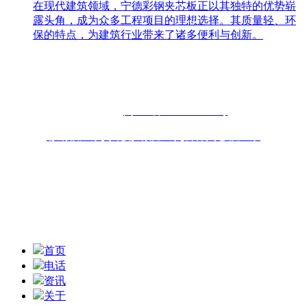
在现代建筑领域，宁德彩钢夹芯板正以其独特的优势崭
露头角，成为众多工程项目的理想选择。其质量轻、环
保的特点，为建筑行业带来了诸多便利与创新。
联系人：周先生
咨询热线：13696898918 13859077556
固话：0591-87482556
备案号：
闽ICP备2022019253号
彩钢板厂家
,
净化彩钢板厂家
,
岩棉夹芯板厂家
联系地址：福州青口东南公路钢材物流园B区6座10-11# 技术
支持：
扫一扫,获取报价信息
首页
电话
资讯
关于