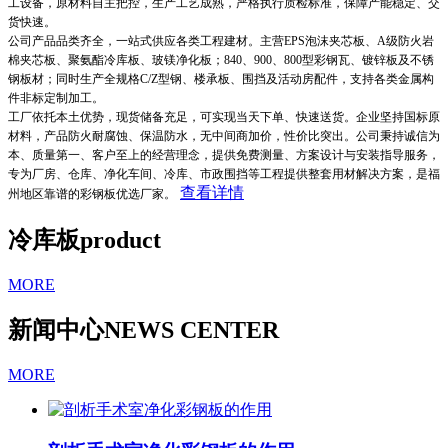
工设备，原材料自主把控，生产工艺成熟，严格执行质检标准，保障产能稳定、交
货快速。
公司产品品类齐全，一站式供应各类工程建材。主营EPS泡沫夹芯板、A级防火岩
棉夹芯板、聚氨酯冷库板、玻镁净化板；840、900、800型彩钢瓦、镀锌板及不锈
钢板材；同时生产全规格C/Z型钢、楼承板、围挡及活动房配件，支持各类金属构
件非标定制加工。
工厂依托本土优势，现货储备充足，可实现当天下单、快速送货。企业坚持国标原
材料，产品防火耐腐蚀、保温防水，无中间商加价，性价比突出。公司秉持诚信为
本、质量第一、客户至上的经营理念，提供免费测量、方案设计与安装指导服务，
专为厂房、仓库、净化车间、冷库、市政围挡等工程提供整套用材解决方案，是福
查看详情
州地区靠谱的彩钢板优选厂家。
冷库板
product
MORE
新闻中心
NEWS CENTER
MORE