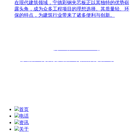
在现代建筑领域，宁德彩钢夹芯板正以其独特的优势崭
露头角，成为众多工程项目的理想选择。其质量轻、环
保的特点，为建筑行业带来了诸多便利与创新。
联系人：周先生
咨询热线：13696898918 13859077556
固话：0591-87482556
备案号：
闽ICP备2022019253号
彩钢板厂家
,
净化彩钢板厂家
,
岩棉夹芯板厂家
联系地址：福州青口东南公路钢材物流园B区6座10-11# 技术
支持：
扫一扫,获取报价信息
首页
电话
资讯
关于