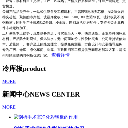
工设备，原材料自主把控，生产工艺成熟，严格执行质检标准，保障产能稳定、交
货快速。
公司产品品类齐全，一站式供应各类工程建材。主营EPS泡沫夹芯板、A级防火岩
棉夹芯板、聚氨酯冷库板、玻镁净化板；840、900、800型彩钢瓦、镀锌板及不锈
钢板材；同时生产全规格C/Z型钢、楼承板、围挡及活动房配件，支持各类金属构
件非标定制加工。
工厂依托本土优势，现货储备充足，可实现当天下单、快速送货。企业坚持国标原
材料，产品防火耐腐蚀、保温防水，无中间商加价，性价比突出。公司秉持诚信为
本、质量第一、客户至上的经营理念，提供免费测量、方案设计与安装指导服务，
专为厂房、仓库、净化车间、冷库、市政围挡等工程提供整套用材解决方案，是福
查看详情
州地区靠谱的彩钢板优选厂家。
冷库板
product
MORE
新闻中心
NEWS CENTER
MORE