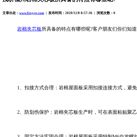
文章出处：
www.fzxycg.com
| 发布时间：2020/12/8 8:57:36 | 浏览次数：0
岩棉夹芯板
所具备的特点有哪些呢?客户朋友们你们知
1、扣接方式合理：岩棉屋面板采用扣接连接方式，避免了
2、防划伤保护：岩棉夹芯板生产时，可在表面粘贴聚乙烯
3、固定方法牢固合理：岩棉屋面板采用特制M6自攻螺丝