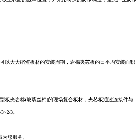
可以大大缩短板材的安装周期，岩棉夹芯板的日平均安装面积
板夹岩棉(玻璃丝棉)的现场复合板材，夹芯板通过连接件与
2/3。
诚为您服务。