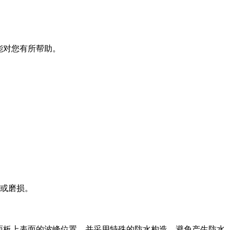
能对您有所帮助。
或磨损。
板上表面的波峰位置，并采用特殊的防水构造，避免产生防水