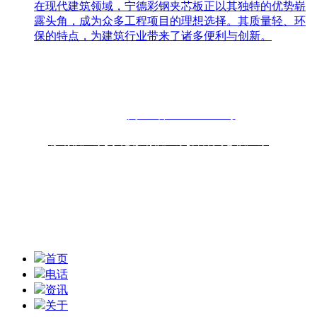
在现代建筑领域，宁德彩钢夹芯板正以其独特的优势崭
露头角，成为众多工程项目的理想选择。其质量轻、环
保的特点，为建筑行业带来了诸多便利与创新。
联系人：周先生
咨询热线：13696898918 13859077556
固话：0591-87482556
备案号：
闽ICP备2022019253号
彩钢板厂家
,
净化彩钢板厂家
,
岩棉夹芯板厂家
联系地址：福州青口东南公路钢材物流园B区6座10-11# 技术
支持：
扫一扫,获取报价信息
首页
电话
资讯
关于