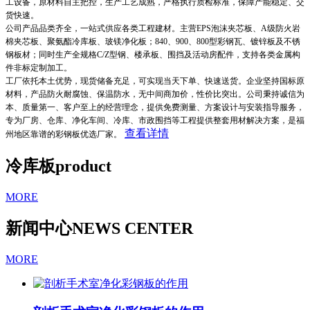
工设备，原材料自主把控，生产工艺成熟，严格执行质检标准，保障产能稳定、交
货快速。
公司产品品类齐全，一站式供应各类工程建材。主营EPS泡沫夹芯板、A级防火岩
棉夹芯板、聚氨酯冷库板、玻镁净化板；840、900、800型彩钢瓦、镀锌板及不锈
钢板材；同时生产全规格C/Z型钢、楼承板、围挡及活动房配件，支持各类金属构
件非标定制加工。
工厂依托本土优势，现货储备充足，可实现当天下单、快速送货。企业坚持国标原
材料，产品防火耐腐蚀、保温防水，无中间商加价，性价比突出。公司秉持诚信为
本、质量第一、客户至上的经营理念，提供免费测量、方案设计与安装指导服务，
专为厂房、仓库、净化车间、冷库、市政围挡等工程提供整套用材解决方案，是福
查看详情
州地区靠谱的彩钢板优选厂家。
冷库板
product
MORE
新闻中心
NEWS CENTER
MORE