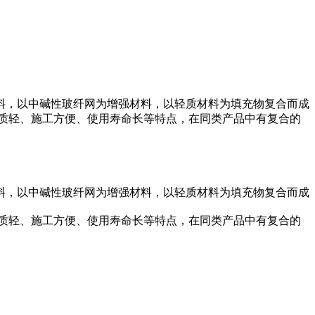
料，以中碱性玻纤网为增强材料，以轻质材料为填充物复合而成
质轻、施工方便、使用寿命长等特点，在同类产品中有复合的
料，以中碱性玻纤网为增强材料，以轻质材料为填充物复合而成
质轻、施工方便、使用寿命长等特点，在同类产品中有复合的