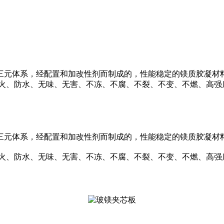
三元体系，经配置和加改性剂而制成的，性能稳定的镁质胶凝材
防火、防水、无味、无害、不冻、不腐、不裂、不变、不燃、高强
三元体系，经配置和加改性剂而制成的，性能稳定的镁质胶凝材
防火、防水、无味、无害、不冻、不腐、不裂、不变、不燃、高强